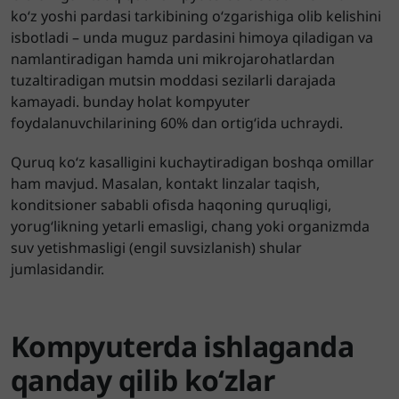
ko‘z yoshi pardasi tarkibining o‘zgarishiga olib kelishini
isbotladi – unda muguz pardasini himoya qiladigan va
namlantiradigan hamda uni mikrojarohatlardan
tuzaltiradigan mutsin moddasi sezilarli darajada
kamayadi. bunday holat kompyuter
foydalanuvchilarining 60% dan ortig‘ida uchraydi.
Quruq ko‘z kasalligini kuchaytiradigan boshqa omillar
ham mavjud. Masalan, kontakt linzalar taqish,
konditsioner sababli ofisda haqoning quruqligi,
yorug‘likning yetarli emasligi, chang yoki organizmda
suv yetishmasligi (engil suvsizlanish) shular
jumlasidandir.
Kompyuterda ishlaganda
qanday qilib ko‘zlar