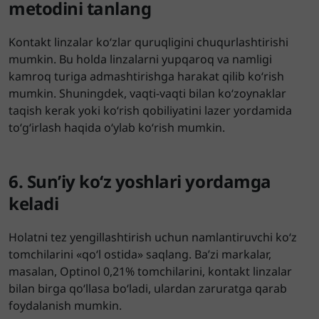
metodini tanlang
Kontakt linzalar ko‘zlar quruqligini chuqurlashtirishi
mumkin. Bu holda linzalarni yupqaroq va namligi
kamroq turiga admashtirishga harakat qilib ko‘rish
mumkin. Shuningdek, vaqti-vaqti bilan ko‘zoynaklar
taqish kerak yoki ko‘rish qobiliyatini lazer yordamida
to‘g‘irlash haqida o‘ylab ko‘rish mumkin.
6. Sun’iy ko‘z yoshlari yordamga
keladi
Holatni tez yengillashtirish uchun namlantiruvchi ko‘z
tomchilarini «qo‘l ostida» saqlang. Ba’zi markalar,
masalan, Optinol 0,21% tomchilarini, kontakt linzalar
bilan birga qo‘llasa bo‘ladi, ulardan zaruratga qarab
foydalanish mumkin.