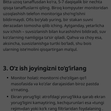
Bitta uzoq tanaffusdan ko‘ra, 5-7 daqiqalik bir nechta
qisqa tanaffuslarni qiling. Biroq kompyuter monitoridan
uzoqlashish telefon monitoriga sho‘ng‘ishni
bildirmaydi. Ofis bo‘ylab yuring, bir stakan suvni
derazadan tomosha qilib iching. Aytganday, yetarlicha
suv ichish – suvsizlanish bilan kurashishni bildiradi, suv
ko‘zlarning namligiga ta’sir qiladi. Qahva va choy esa,
aksincha, suvsizlanishga turtki bo‘ladi, shu bois
ularning iste’molini qisqartirgan ma’qul.
3. O‘z ish joyingizni to‘g‘irlang
Monitor holati: monitorni cho‘zilgan qo‘l
masofasida va ko‘zlar darajasidan biroz pastda
o‘rnating.
Ekran yorug‘ligi: atrofdagi yorug‘likka qarab ekran
yorug‘ligini kamaytiring, kechqurunlari esa «tungi
rejim»dan yoki ko‘k rang filtrlaridan foydalaning .