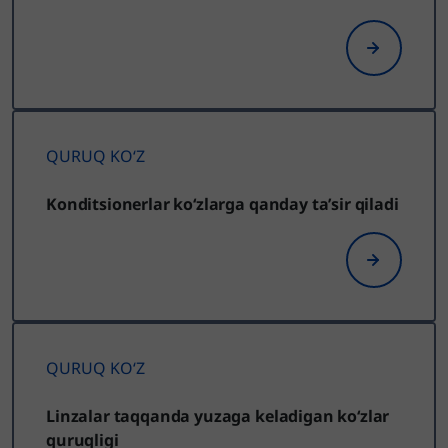
QURUQ KO‘Z
Konditsionerlar ko‘zlarga qanday ta’sir qiladi
QURUQ KO‘Z
Linzalar taqqanda yuzaga keladigan ko‘zlar
quruqligi