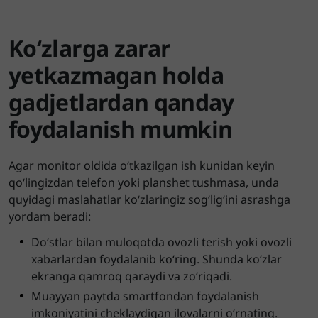
Ko‘zlarga zarar
yetkazmagan holda
gadjetlardan qanday
foydalanish mumkin
Agar monitor oldida o‘tkazilgan ish kunidan keyin
qo‘lingizdan telefon yoki planshet tushmasa, unda
quyidagi maslahatlar ko‘zlaringiz sog‘lig‘ini asrashga
yordam beradi:
Do‘stlar bilan muloqotda ovozli terish yoki ovozli
xabarlardan foydalanib ko‘ring. Shunda ko‘zlar
ekranga qamroq qaraydi va zo‘riqadi.
Muayyan paytda smartfondan foydalanish
imkoniyatini cheklaydigan ilovalarni o‘rnating.