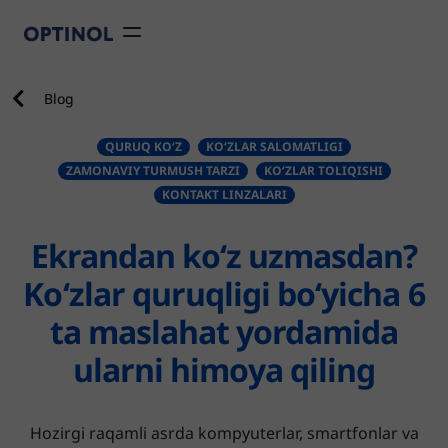
Перейти к основному соде
Blog
QURUQ KO‘Z
KO‘ZLAR SALOMATLIGI
ZAMONAVIY TURMUSH TARZI
KO‘ZLAR TOLIQISHI
KONTAKT LINZALARI
Ekrandan ko‘z uzmasdan?
Ko‘zlar quruqligi bo‘yicha 6
ta maslahat yordamida
ularni himoya qiling
Hozirgi raqamli asrda kompyuterlar, smartfonlar va