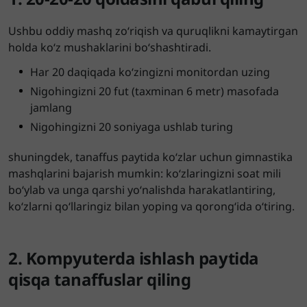
Ushbu oddiy mashq zo‘riqish va quruqlikni kamaytirgan
holda ko‘z mushaklarini bo‘shashtiradi.
Har 20 daqiqada ko‘zingizni monitordan uzing
Nigohingizni 20 fut (taxminan 6 metr) masofada
jamlang
Nigohingizni 20 soniyaga ushlab turing
shuningdek, tanaffus paytida ko‘zlar uchun gimnastika
mashqlarini bajarish mumkin: ko‘zlaringizni soat mili
bo‘ylab va unga qarshi yo‘nalishda harakatlantiring,
ko‘zlarni qo‘llaringiz bilan yoping va qorong‘ida o‘tiring.
2. Kompyuterda ishlash paytida
qisqa tanaffuslar qiling