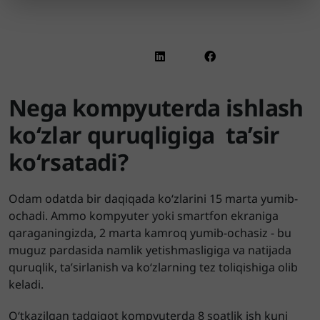
Nega kompyuterda ishlash
ko‘zlar quruqligiga ta’sir
ko‘rsatadi?
Odam odatda bir daqiqada ko‘zlarini 15 marta yumib-
ochadi. Ammo kompyuter yoki smartfon ekraniga
qaraganingizda, 2 marta kamroq yumib-ochasiz - bu
muguz pardasida namlik yetishmasligiga va natijada
quruqlik, ta’sirlanish va ko‘zlarning tez toliqishiga olib
keladi.
O‘tkazilgan tadqiqot kompyuterda 8 soatlik ish kuni