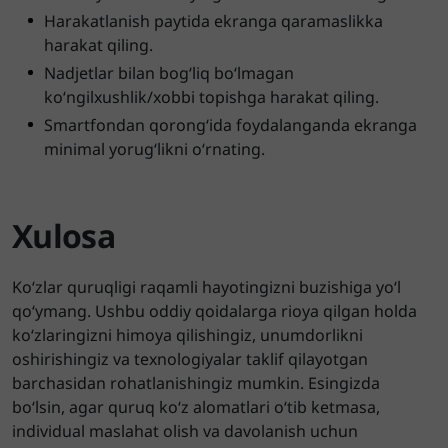
Harakatlanish paytida ekranga qaramaslikka
harakat qiling.
Nadjetlar bilan bog‘liq bo‘lmagan
ko‘ngilxushlik/xobbi topishga harakat qiling.
Smartfondan qorong‘ida foydalanganda ekranga
minimal yorug‘likni o‘rnating.
Xulosa
Ko‘zlar quruqligi raqamli hayotingizni buzishiga yo‘l
qo‘ymang. Ushbu oddiy qoidalarga rioya qilgan holda
ko‘zlaringizni himoya qilishingiz, unumdorlikni
oshirishingiz va texnologiyalar taklif qilayotgan
barchasidan rohatlanishingiz mumkin. Esingizda
bo‘lsin, agar quruq ko‘z alomatlari o‘tib ketmasa,
individual maslahat olish va davolanish uchun