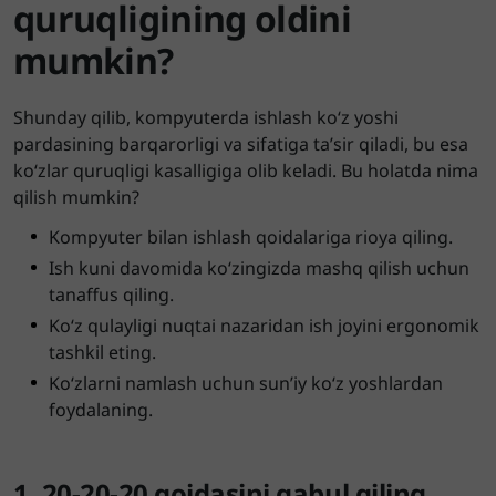
quruqligining oldini
mumkin?
Shunday qilib, kompyuterda ishlash ko‘z yoshi
pardasining barqarorligi va sifatiga ta’sir qiladi, bu esa
ko‘zlar quruqligi kasalligiga olib keladi. Bu holatda nima
qilish mumkin?
Kompyuter bilan ishlash qoidalariga rioya qiling.
Ish kuni davomida ko‘zingizda mashq qilish uchun
tanaffus qiling.
Ko‘z qulayligi nuqtai nazaridan ish joyini ergonomik
tashkil eting.
Ko‘zlarni namlash uchun sun’iy ko‘z yoshlardan
foydalaning.
1. 20-20-20 qoidasini qabul qiling