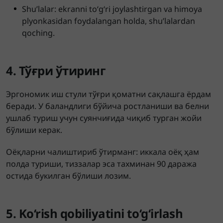
Shu’lalar: ekranni to‘g‘ri joylashtirgan va himoya
plyonkasidan foydalangan holda, shu’lalardan
qoching.
4. Тўғри ўтиринг
Эргономик иш стули тўғри қоматни сақлашга ёрдам
беради. У баландлиги бўйича ростланиши ва белни
ушлаб туриш учун суянчиғида чиқиб турган жойи
бўлиши керак.
Оёқларни чалиштириб ўтирманг: иккала оёқ ҳам
полда туриши, тиззалар эса таxминан 90 даража
остида букилган бўлиши лозим.
5. Ko‘rish qobiliyatini to‘g‘irlash